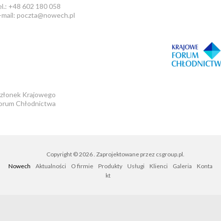
el.: +48 602 180 058
-mail: poczta@nowech.pl
złonek Krajowego
orum Chłodnictwa
Copyright © 2026
. Zaprojektowane przez
csgroup.pl
.
Nowech
Aktualności
O firmie
Produkty
Usługi
Klienci
Galeria
Konta
kt