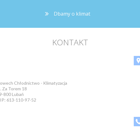
Dbamy o klimat
KONTAKT
owech Chłodnictwo - Klimatyzacja
l. Za Torem 18
9-800 Lubań
IP: 613-110-97-52