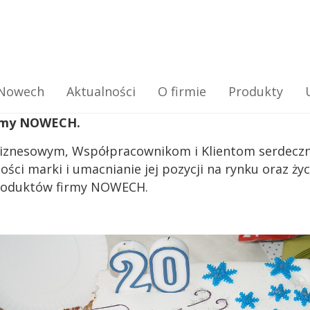
Nowech
Aktualności
O firmie
Produkty
firmy NOWECH.
Biznesowym, Współpracownikom i Klientom serdeczni
ści marki i umacnianie jej pozycji na rynku oraz ż
 produktów firmy NOWECH.