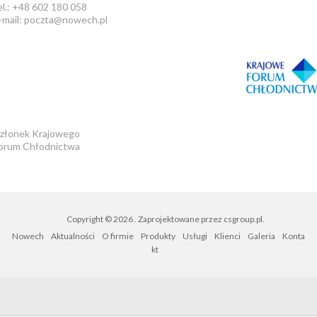
el.: +48 602 180 058
-mail: poczta@nowech.pl
złonek Krajowego
orum Chłodnictwa
Copyright © 2026
. Zaprojektowane przez
csgroup.pl
.
Nowech
Aktualności
O firmie
Produkty
Usługi
Klienci
Galeria
Konta
kt