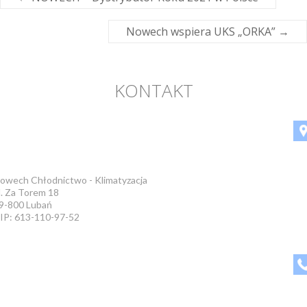
Nowech wspiera UKS „ORKA”
→
KONTAKT
owech Chłodnictwo - Klimatyzacja
l. Za Torem 18
9-800 Lubań
IP: 613-110-97-52